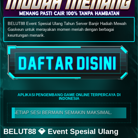
BELUT88 Event Spesial Ulang Tahun Server Banjir Hadiah Mewah
Gaskeun untuk merayakan momen meriah dengan berbagai
keuntungan menarik.
APLIKASI PENGEMBANG GAME ONLINE TERPERCAYA DI
INDONESIA
MAIN SEMAKIN MAKSIMAL.
BELUT88 TAMPIL SEBAGAI
BELUT88 💎 Event Spesial Ulang