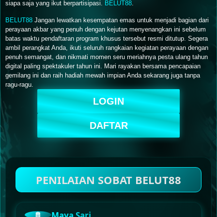
siapa saja yang ikut berpartisipasi.
BELUT88
.
BELUT88
Jangan lewatkan kesempatan emas untuk menjadi bagian dari
perayaan akbar yang penuh dengan kejutan menyenangkan ini sebelum
batas waktu pendaftaran program khusus tersebut resmi ditutup. Segera
ambil perangkat Anda, ikuti seluruh rangkaian kegiatan perayaan dengan
penuh semangat, dan nikmati momen seru meriahnya pesta ulang tahun
digital paling spektakuler tahun ini. Mari rayakan bersama pencapaian
gemilang ini dan raih hadiah mewah impian Anda sekarang juga tanpa
ragu-ragu.
LOGIN
DAFTAR
PENILAIAN SOBAT BELUT88
🫅
Maya Sari