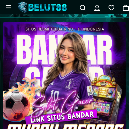
Skip to main content